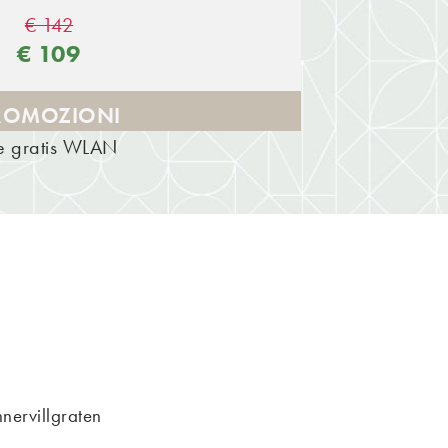
€ 142
€ 109
ROMOZIONI
ve gratis WLAN
ervillgraten