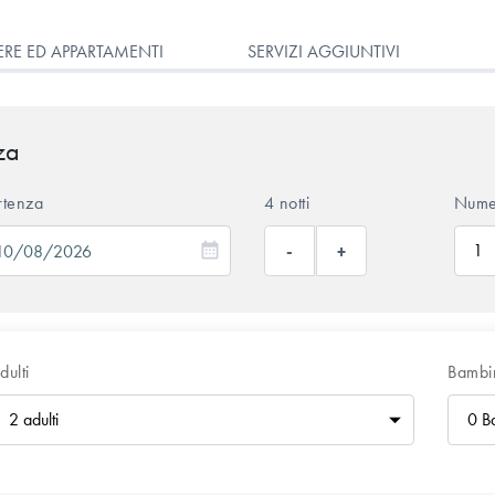
RE ED APPARTAMENTI
SERVIZI AGGIUNTIVI
za
rtenza
4 notti
Nume
-
+
dulti
Bambi