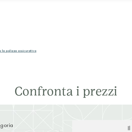
 la polizza assicurativa
Confronta i prezzi
goria
I