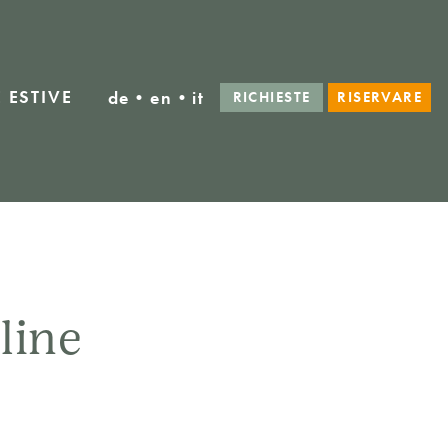
 ESTIVE
de
•
en
•
it
RICHIESTE
RISERVARE
line