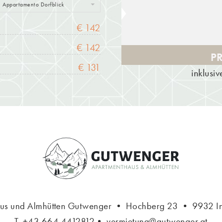
Appartamento Dorfblick
€ 142
€ 142
P
€ 131
inklusi
us und Almhütten Gutwenger
•
Hochberg 23 • 9932 Inn
T.
+43 664 4412812
•
vermietung@gutwenger.at