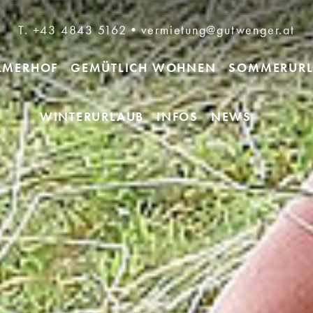
T. +43 4843 5162
•
vermietung@gutwenger.at
ELMERHOF
GEMÜTLICH WOHNEN
SOMMERURL
WINTERURLAUB
INFOS
NEWS