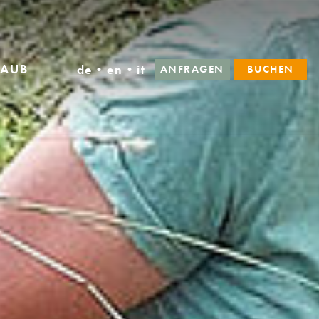
AUB
de
•
en
•
it
ANFRAGEN
BUCHEN