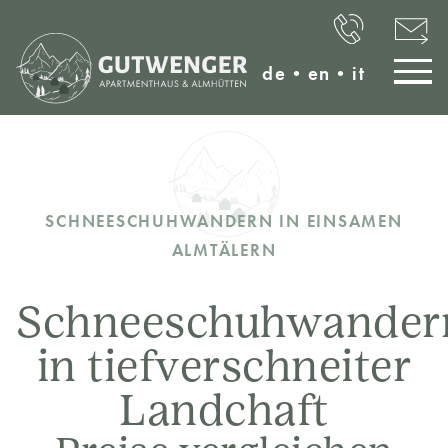
de
•
en
•
it
SCHNEESCHUHWANDERN IN EINSAMEN
ALMTÄLERN
Schneeschuhwander
in tiefverschneiter
Landchaft