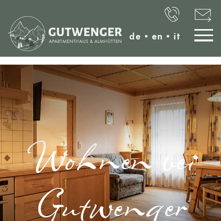
de
•
en
•
it
Wohnen bei
Gutwenger