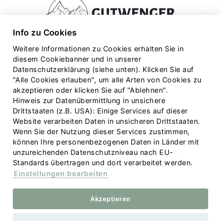
Info zu Cookies
Weitere Informationen zu Cookies erhalten Sie in
Apartmenthaus und Almhütten Gutwenger
diesem Cookiebanner und in unserer
Hochberg 23 • 9932 Innervillgraten
Datenschutzerklärung (siehe unten). Klicken Sie auf
"Alle Cookies erlauben", um alle Arten von Cookies zu
T.
+43 664 4412812
•
vermietung@gutwenger.at
akzeptieren oder klicken Sie auf "Ablehnen".
Hinweis zur Datenübermittlung in unsichere
Drittstaaten (z.B. USA): Einige Services auf dieser
Website verarbeiten Daten in unsicheren Drittstaaten.
Wenn Sie der Nutzung dieser Services zustimmen,
können Ihre personenbezogenen Daten in Länder mit
unzureichenden Datenschutzniveau nach EU-
Standards übertragen und dort verarbeitet werden.
Einstellungen bearbeiten
Sitemap
Impressum
Datenschutz
Akzeptieren