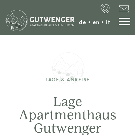
de
•
en
•
it
LAGE & ANREISE
Lage
Apartmenthaus
Gutwenger